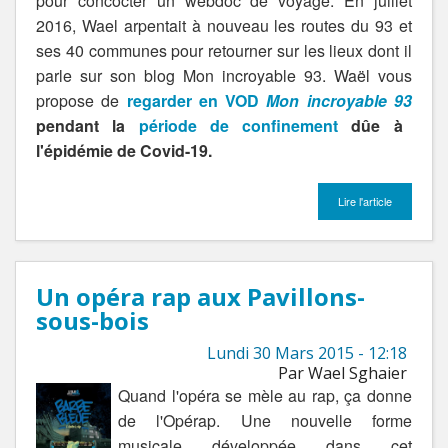
pour concocter un webdoc de voyage. En juillet
2016, Wael arpentait à nouveau les routes du 93 et
ses 40 communes pour retourner sur les lieux dont il
parle sur son blog Mon incroyable 93. Waël vous
propose de
regarder en VOD
Mon incroyable 93
pendant la
période de confinement
dûe à
l'épidémie de Covid-19.
Lire l'article
Un opéra rap aux Pavillons-
sous-bois
Lundi 30 Mars 2015 - 12:18
Par Wael Sghaier
Quand l'opéra se mèle au rap, ça donne
de l'Opérap. Une nouvelle forme
musicale développée dans cet