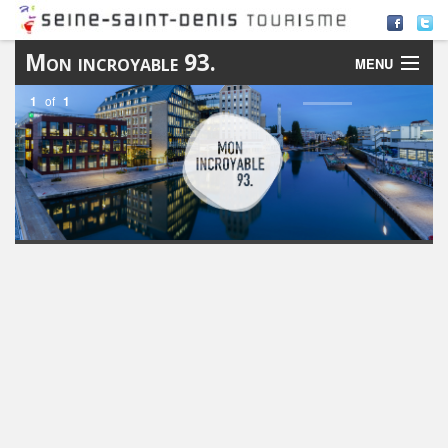
Mon incroyable 93.
MENU
1
of
1