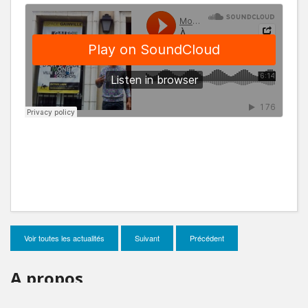
Voir toutes les actualités
Suivant
Précédent
A propos
Mon incroyable 93
, c'est un voyage de 4 mois en Seine-