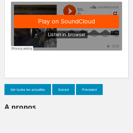
Voir toutes les actualités
Suivant
Précédent
A propos
Mon incroyable 93
, c'est un voyage de 4 mois en Seine-
Saint-Denis pour découvrir ce territoire sous un autre
angle. Pour donner à voir ce 93 qu’on n’imagine pas et