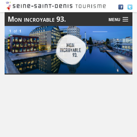
Mon incroyable 93.
MENU
1
of
1