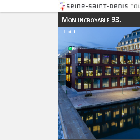
Mon incroyable 93.
1
of
1