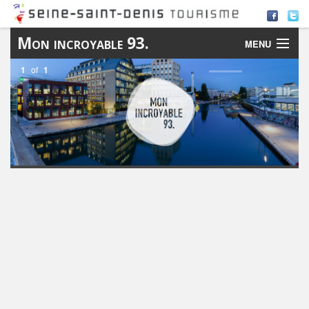
Mon incroyable 93.
MENU
1
of
1